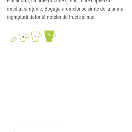
echilibrată, cu note fructate și nuci, care captează
imediat simțurile. Bogăția aromelor se simte de la prima
înghițitură datorită notelor de fructe și nuci.