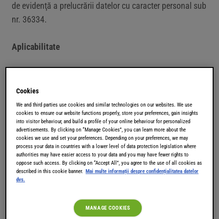
de evidenţă a prelucrării datelor cu caracter personal sub
nr. 36334.
Aplicabilitate
Prezenții termeni și condiții de utilizare („
Termenii de
utilizare
”) se aplică tuturor vizitelor şi utilizărilor acestui
Cookies
Site, precum şi tuturor informaţiilor, recomandărilor
We and third parties use cookies and similar technologies on our websites. We use
cookies to ensure our website functions properly, store your preferences, gain insights
şi/sau serviciilor care vă sunt furnizate pe sau prin
into visitor behaviour, and build a profile of your online behaviour for personalized
intermediul acestui Site („
Informaţiile
”). Prin utilizarea
advertisements. By clicking on “Manage Cookies”, you can learn more about the
cookies we use and set your preferences. Depending on your preferences, we may
acestui Site vă exprimați acordul cu termenii de utilizare.
process your data in countries with a lower level of data protection legislation where
Aceşti Termeni de utilizare pot fi modificați sau
authorities may have easier access to your data and you may have fewer rights to
oppose such access. By clicking on “Accept All”, you agree to the use of all cookies as
schimbați în orice moment de JACOBS DOUWE
described in this cookie banner.
Mai multe informații despre confidențialitatea datelor
dvs.
EGBERTS. Termenii de utilizare schimbați sau modificați
intră în vigoare în momentul publicării pe acest Site.
MANAGE COOKIES