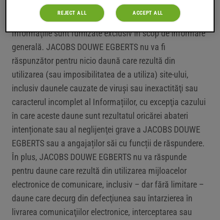
Informaţii şi răspundere
REJECT ALL
ACCEPT ALL
Informaţiile sunt furnizate exclusiv în scop de informare
generală. JACOBS DOUWE EGBERTS nu va fi
răspunzător pentru nicio daună care rezultă din
utilizarea (sau imposibilitatea de a utiliza) site-ului,
inclusiv daunele cauzate de viruși sau inexactităţi sau
caracterul incomplet al Informațiilor, cu excepţia cazului
în care aceste daune sunt rezultatul oricărei abateri
intenționate sau al neglijenţei grave a JACOBS DOUWE
EGBERTS sau a angajaților săi cu funcții de răspundere.
În plus, JACOBS DOUWE EGBERTS nu va răspunde
pentru daune care rezultă din utilizarea mijloacelor
electronice de comunicare, inclusiv – dar fără limitare –
daune care decurg din defecţiunea sau întarzierea în
livrarea comunicaţiilor electronice, interceptarea sau